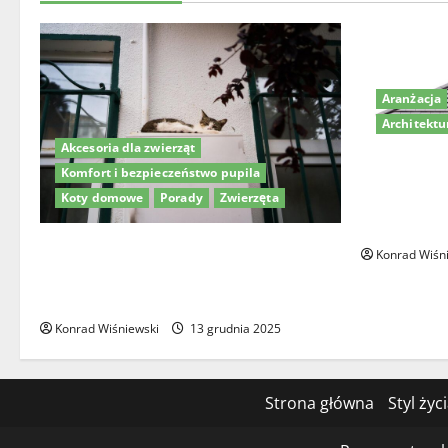
Aranżacja
Architektu
Akcesoria dla zwierząt
Dom z dach
Komfort i bezpieczeństwo pupila
nowoczesne 
Koty domowe
Porady
Zwierzęta
aranżację
Drzwiczki dla kota w drzwiach – jak
Konrad Wiśn
wybrać najlepsze rozwiązanie dla
Twojego pupila?
Konrad Wiśniewski
13 grudnia 2025
Strona główna
Styl życ