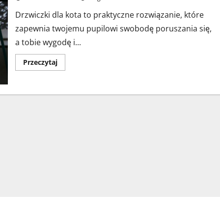
Drzwiczki dla kota to praktyczne rozwiązanie, które
zapewnia twojemu pupilowi swobodę poruszania się,
a tobie wygodę i...
Dowiedz
Przeczytaj
się
więcej
o
Drzwiczki
dla
kota
w
drzwiach
–
jak
wybrać
najlepsze
rozwiązanie
dla
Twojego
pupila?