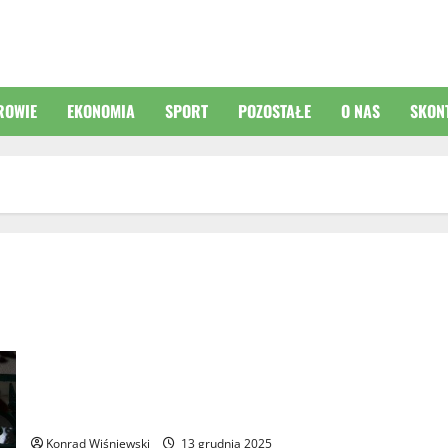
ROWIE
EKONOMIA
SPORT
POZOSTAŁE
O NAS
SKON
Drzwiczki dla kota w drzwiach – jak wybrać najlepsze
rozwiązanie dla Twojego pupila?
Konrad Wiśniewski
13 grudnia 2025