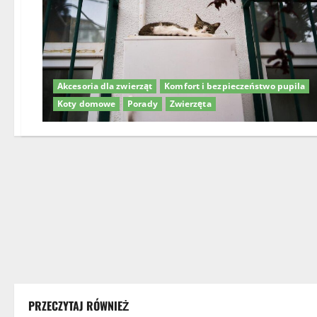
Akcesoria dla zwierząt
Komfort i bezpieczeństwo pupila
Koty domowe
Porady
Zwierzęta
PRZECZYTAJ RÓWNIEŻ