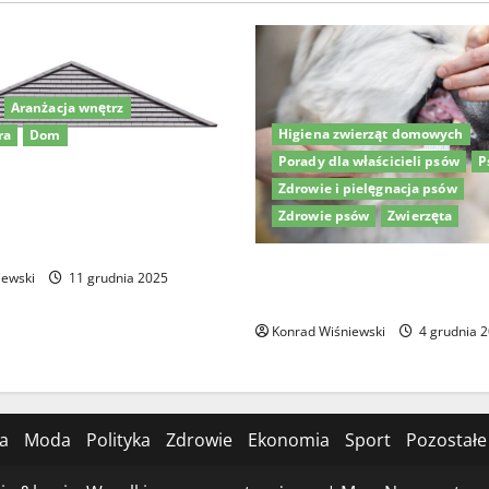
Aranżacja wnętrz
Higiena zwierząt domowych
ra
Dom
Porady dla właścicieli psów
P
em kopertowym –
Zdrowie i pielęgnacja psów
projekty i pomysły na
Zdrowie psów
Zwierzęta
Higiena jamy ustnej psów: J
iewski
11 grudnia 2025
najlepszą pastę do zębów dl
Konrad Wiśniewski
4 grudnia 
ia
Moda
Polityka
Zdrowie
Ekonomia
Sport
Pozostałe