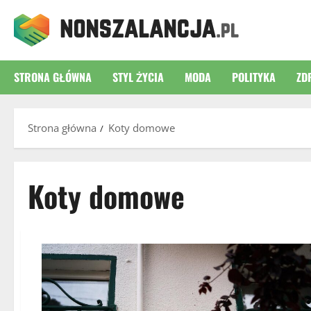
Przejdź
do
treści
STRONA GŁÓWNA
STYL ŻYCIA
MODA
POLITYKA
ZD
Strona główna
Koty domowe
Koty domowe