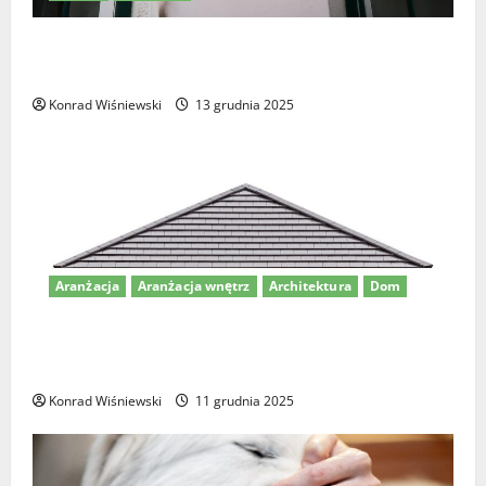
Drzwiczki dla kota w drzwiach – jak wybrać
najlepsze rozwiązanie dla Twojego pupila?
Konrad Wiśniewski
13 grudnia 2025
Aranżacja
Aranżacja wnętrz
Architektura
Dom
Dom z dachem kopertowym – nowoczesne projekty i
pomysły na aranżację
Konrad Wiśniewski
11 grudnia 2025