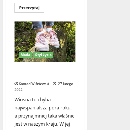
Dowiedz
Przeczytaj
się
więcej
o
8
porad,
których
żadna
kobieta
nie
powinna
nigdy
Moda
Styl życia
przegapić
dobierając
ubrania
Modne buty damskie na wiosnę
– najciekawsze propozycje
Konrad Wiśniewski
27 lutego
2022
Wiosna to chyba
najwspanialsza pora roku,
a przynajmniej taka właśnie
jest w naszym kraju. W jej