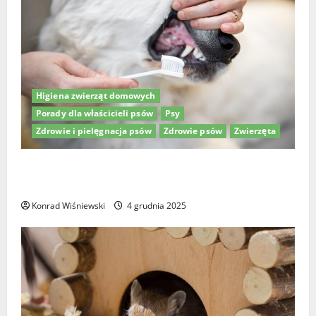
Higiena zwierząt domowych
Porady dla właścicieli psów
Psy
Zdrowie i pielęgnacja psów
Zdrowie psów
Zwierzęta
Higiena jamy ustnej psów: Jak wybrać najlepszą
pastę do zębów dla psa?
Konrad Wiśniewski
4 grudnia 2025