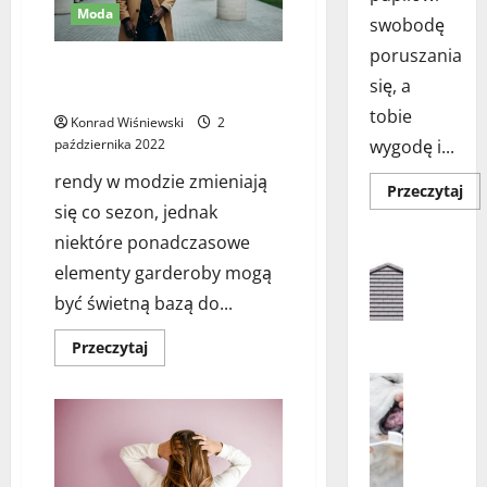
Moda
swobodę
poruszania
Najciekawsze trendy i inspiracje
się, a
modowe na jesień 2022
tobie
Konrad Wiśniewski
2
października 2022
wygodę i...
rendy w modzie zmieniają
Do
Przeczytaj
się
się co sezon, jednak
wię
o
niektóre ponadczasowe
Aranżacja
Drz
Aranżacja
dla
elementy garderoby mogą
ko
Architekt
w
być świetną bazą do...
Dom
drz
D
–
jak
Dowiedz
Przeczytaj
o
wy
się
m
naj
więcej
Higiena 
roz
o
z
Porady dl
dla
Najciekawsze
Tw
d
trendy
Psy
pup
i
a
Zdrowie i
inspiracje
Zdrowie 
c
modowe
na