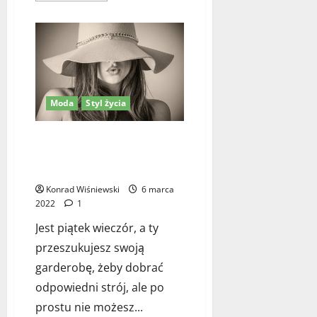
l
i
więcej
a
2025
o
l
Jak
t
a
wybrać
w
garnitur
?
do
o
letniej
j
stylizacji?
15
e
listopada
Moda
Styl życia
g
2025
o
8 porad, których żadna kobieta
p
nie powinna nigdy przegapić
u
dobierając ubrania
p
i
Konrad Wiśniewski
6 marca
l
2022
1
a
Jest piątek wieczór, a ty
?
przeszukujesz swoją
garderobę, żeby dobrać
1
grudnia
odpowiedni strój, ale po
2025
prostu nie możesz...