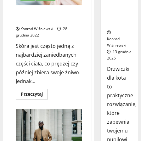
najlepsze
rozwiązanie
Objawy i zapobieganie alergii na
dla Twojego
produkty kosmetyczne
pupila?
Konrad Wiśniewski
28
grudnia 2022
Konrad
Skóra jest często jedną z
Wiśniewski
13 grudnia
najbardziej zaniedbanych
2025
części ciała, co prędzej czy
Drzwiczki
później zbiera swoje żniwo.
dla kota
Jednak...
to
Dowiedz
Przeczytaj
praktyczne
się
więcej
rozwiązanie,
o
Objawy
które
i
zapobieganie
zapewnia
alergii
na
twojemu
produkty
kosmetyczne
pupilowi