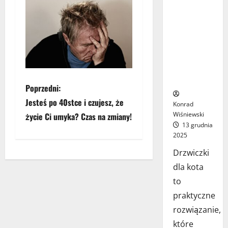
Drzwiczki
dla kota w
drzwiach –
jak wybrać
najlepsze
rozwiązanie
dla Twojego
pupila?
Z
Poprzedni:
Jesteś po 40stce i czujesz, że
Konrad
o
Wiśniewski
życie Ci umyka? Czas na zmiany!
13 grudnia
b
2025
a
Drzwiczki
dla kota
c
to
z
praktyczne
rozwiązanie,
w
które