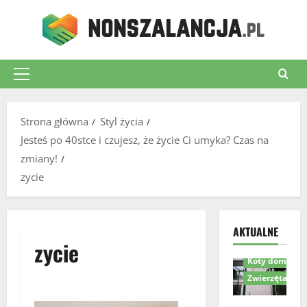
Przejdź
do
treści
Menu
główne
Strona główna
Styl życia
Jesteś po 40stce i czujesz, że życie Ci umyka? Czas na
zmiany!
zycie
Akcesoria dla 
AKTUALNE
zycie
Komfort i bez
Koty domowe
Zwierzęta