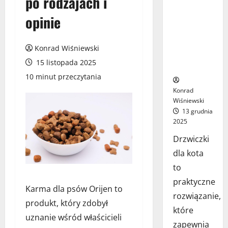
po rodzajach i
drzwiach –
opinie
jak wybrać
najlepsze
rozwiązanie
Konrad Wiśniewski
dla Twojego
15 listopada 2025
pupila?
10 minut przeczytania
Konrad
Wiśniewski
13 grudnia
2025
Drzwiczki
dla kota
to
praktyczne
Karma dla psów Orijen to
rozwiązanie,
produkt, który zdobył
które
uznanie wśród właścicieli
zapewnia