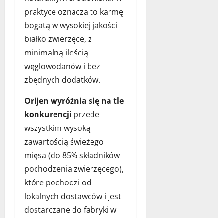
ł
p
ą
j
y
praktyce oznacza to karmę
s
p
a
n
z
bogatą w wysokiej jakości
a
k
a
y
białko zwierzęce, z
s
s
a
p
t
t
minimalną ilością
r
o
ę
w
a
k
węglowodanów i bez
d
o
n
a
zbędnych dodatków.
o
r
ż
r
z
z
a
m
Orijen wyróżnia się na tle
ę
y
c
d
konkurencji
przede
b
ć
j
l
ó
i
wszystkim wysoką
ę
a
w
d
s
zawartością świeżego
d
e
w
11
mięsa (do 85% składników
l
a
o
grudnia
a
pochodzenia zwierzęcego),
l
2025
j
p
n
które pochodzi od
e
s
y
g
lokalnych dostawców i jest
a
d
o
dostarczane do fabryki w
?
o
p