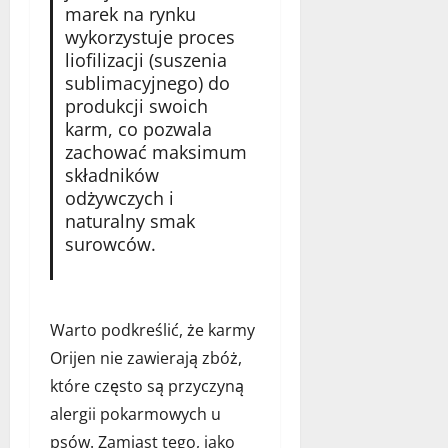
grudnia
marek na rynku
2025
wykorzystuje proces
liofilizacji (suszenia
sublimacyjnego) do
produkcji swoich
karm, co pozwala
zachować maksimum
składników
odżywczych i
naturalny smak
surowców.
Warto podkreślić, że karmy
Orijen nie zawierają zbóż,
które często są przyczyną
alergii pokarmowych u
psów. Zamiast tego, jako