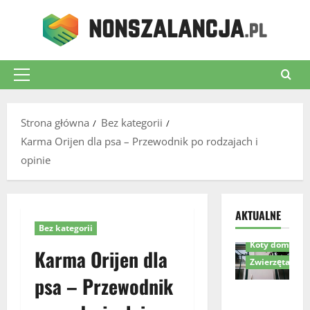
Przejdź
do
treści
Menu
główne
Strona główna
Bez kategorii
Karma Orijen dla psa – Przewodnik po rodzajach i
opinie
Akcesoria dla 
AKTUALNE
Komfort i bez
Bez kategorii
Koty domowe
Karma Orijen dla
Zwierzęta
psa – Przewodnik
Drzwiczki
dla kota w