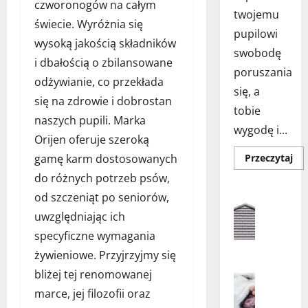
czworonogów na całym
twojemu
świecie. Wyróżnia się
pupilowi
wysoką jakością składników
swobodę
i dbałością o zbilansowane
poruszania
odżywianie, co przekłada
się, a
się na zdrowie i dobrostan
tobie
naszych pupili. Marka
wygodę i...
Orijen oferuje szeroką
Do
gamę karm dostosowanych
Przeczytaj
się
wię
do różnych potrzeb psów,
o
Aranżacja
Drz
od szczeniąt po seniorów,
Aranżacja
dla
ko
uwzględniając ich
Architekt
w
Dom
drz
specyficzne wymagania
D
–
jak
żywieniowe. Przyjrzyjmy się
o
wy
m
naj
bliżej tej renomowanej
Higiena 
roz
z
Porady dl
dla
marce, jej filozofii oraz
Tw
d
Psy