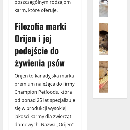
pup
poszczególnym rodzajom
a
Zdrowie i
karm, które oferuje.
Zdrowie 
c
H
h
i
Filozofia marki
e
Akcesoria
g
m
Opieka n
Orijen i jej
i
k
Porady
e
Zwierzęt
o
podejście do
n
D
p
a
r
e
żywienia psów
j
e
r
Bez katego
a
w
t
K
m
n
o
a
Orijen to kanadyjska marka
y
i
w
r
premium należąca do firmy
u
a
y
m
Champion Petfoods, która
s
n
m
a
t
e
od ponad 25 lat specjalizuje
–
d
n
i
n
l
się w produkcji wysokiej
e
k
o
a
jakości karmy dla zwierząt
j
o
w
k
p
domowych. Nazwa „Orijen”
k
o
r