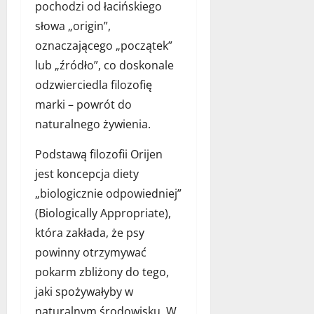
s
o
c
pochodzi od łacińskiego
ó
ó
s
z
l
słowa „origin”,
w
o
e
i
oznaczającego „początek”
:
w
s
k
J
e
lub „źródło”, co doskonale
n
a
a
d
e
:
odzwierciedla filozofię
k
o
p
j
marki – powrót do
w
m
r
a
naturalnego żywienia.
y
k
o
k
b
i
j
w
Podstawą filozofii Orijen
r
d
e
y
a
l
jest koncepcja diety
k
b
ć
a
t
r
„biologicznie odpowiedniej”
n
c
y
a
(Biologically Appropriate),
a
h
i
ć
która zakłada, że psy
j
o
p
n
l
m
o
powinny otrzymywać
a
e
i
m
j
pokarm zbliżony do tego,
p
k
y
l
jaki spożywałyby w
s
a
s
e
z
–
naturalnym środowisku. W