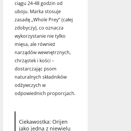
m
ciągu 24-48 godzin od
u
d
4
p
uboju. Marka stosuje
l
grudnia
i
zasadę „Whole Prey” (całej
a
2025
l
zdobyczy), co oznacza
t
a
w
wykorzystanie nie tylko
?
o
mięsa, ale również
j
15
narządów wewnętrznych,
e
listopada
chrząstek i kości –
g
2025
o
dostarczając psom
p
naturalnych składników
u
odżywczych w
p
i
odpowiednich proporcjach.
l
a
?
Ciekawostka: Orijen
1
jako jedna z niewielu