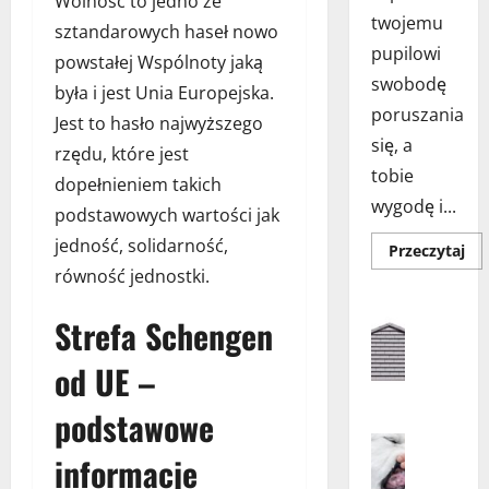
Wolność to jedno ze
twojemu
sztandarowych haseł nowo
pupilowi
powstałej Wspólnoty jaką
swobodę
była i jest Unia Europejska.
poruszania
Jest to hasło najwyższego
się, a
rzędu, które jest
tobie
dopełnieniem takich
wygodę i...
podstawowych wartości jak
jedność, solidarność,
Do
Przeczytaj
się
równość jednostki.
wię
o
Aranżacja
Drz
Strefa Schengen
Aranżacja
dla
ko
Architekt
w
Dom
od UE –
drz
D
–
jak
o
podstawowe
wy
m
naj
Higiena 
roz
z
informacje
Porady dl
dla
Tw
d
Psy