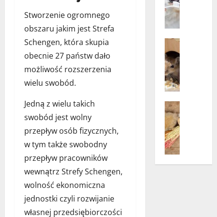
pup
a
Zdrowie i
Stworzenie ogromnego
Zdrowie 
c
H
obszaru jakim jest Strefa
h
i
e
Schengen, która skupia
Akcesoria
g
m
Opieka n
obecnie 27 państw dało
i
k
Porady
e
możliwość rozszerzenia
Zwierzęt
o
n
D
p
wielu swobód.
a
r
e
j
e
r
Jedną z wielu takich
Bez katego
a
w
t
K
swobód jest wolny
m
n
o
a
przepływ osób fizycznych,
y
i
w
r
u
a
w tym także swobodny
y
m
s
n
m
przepływ pracowników
a
t
e
–
d
wewnątrz Strefy Schengen,
n
i
n
l
wolność ekonomiczna
e
k
o
a
j
o
jednostki czyli rozwijanie
w
k
p
k
o
r
własnej przedsiębiorczości