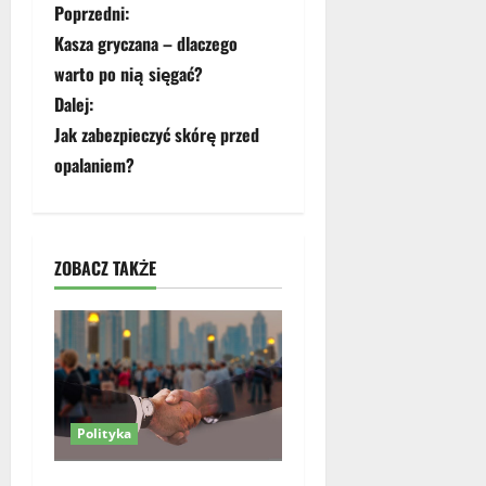
Z
Poprzedni:
Kasza gryczana – dlaczego
o
warto po nią sięgać?
b
Dalej:
Jak zabezpieczyć skórę przed
a
opalaniem?
c
z
ZOBACZ TAKŻE
w
p
i
s
Polityka
y