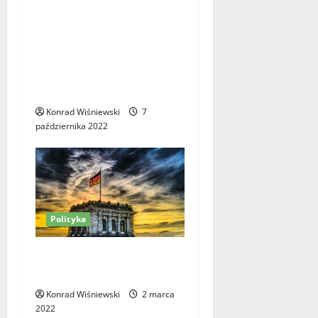
Według Jerzego Urbana
postulat wypowiedzenia
konkordatu, budzi
przerażenie nawet wśród
postępowego skrzydła
Platformy Obywatelskiej
Konrad Wiśniewski
7
października 2022
Polityka
Czy progresywna polityka
gospodarcza jest możliwa?
Konrad Wiśniewski
2 marca
2022