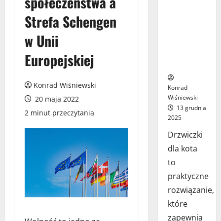
społeczeństwa a
drzwiach –
Strefa Schengen
jak wybrać
najlepsze
w Unii
rozwiązanie
dla Twojego
Europejskiej
pupila?
Konrad Wiśniewski
Konrad
Wiśniewski
20 maja 2022
13 grudnia
2 minut przeczytania
2025
Drzwiczki
dla kota
to
praktyczne
rozwiązanie,
które
zapewnia