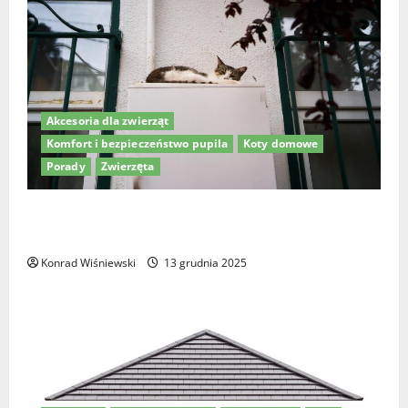
Akcesoria dla zwierząt
Komfort i bezpieczeństwo pupila
Koty domowe
Porady
Zwierzęta
Drzwiczki dla kota w drzwiach – jak wybrać
najlepsze rozwiązanie dla Twojego pupila?
Konrad Wiśniewski
13 grudnia 2025