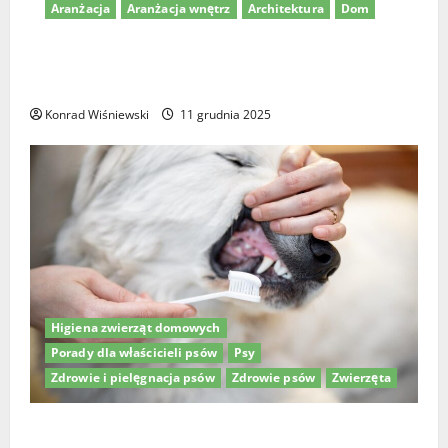
Aranżacja
Aranżacja wnętrz
Architektura
Dom
Dom z dachem kopertowym – nowoczesne projekty i
pomysły na aranżację
Konrad Wiśniewski
11 grudnia 2025
Higiena zwierząt domowych
Porady dla właścicieli psów
Psy
Zdrowie i pielęgnacja psów
Zdrowie psów
Zwierzęta
Higiena jamy ustnej psów: Jak wybrać najlepszą