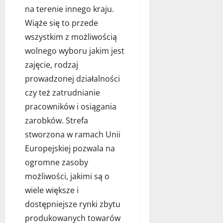
s
o
c
ó
na terenie innego kraju.
ó
s
z
l
Wiąże się to przede
w
o
e
i
:
w
s
wszystkim z możliwością
k
J
e
n
a
wolnego wyboru jakim jest
a
d
e
:
zajęcie, rodzaj
k
o
p
j
w
m
prowadzonej działalności
r
a
y
k
o
czy też zatrudnianie
k
b
i
j
w
pracowników i osiągania
r
d
e
y
zarobków. Strefa
a
l
k
b
ć
a
stworzona w ramach Unii
t
r
n
c
y
a
Europejskiej pozwala na
a
h
i
ć
ogromne zasoby
j
o
p
n
możliwości, jakimi są o
l
m
o
a
e
i
m
wiele większe i
j
p
k
y
l
dostępniejsze rynki zbytu
s
a
s
e
produkowanych towarów
z
–