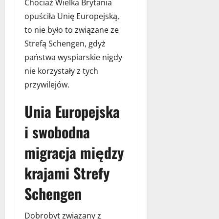
Chociaż Wielka Brytania
m
u
d
opuściła Unię Europejską,
4
p
l
grudnia
i
to nie było to związane ze
a
2025
l
Strefą Schengen, gdyż
t
a
państwa wyspiarskie nigdy
w
?
o
nie korzystały z tych
j
przywilejów.
15
e
listopada
g
Unia Europejska
2025
o
p
i swobodna
u
p
migracja między
i
l
krajami Strefy
a
?
Schengen
1
Dobrobyt związany z