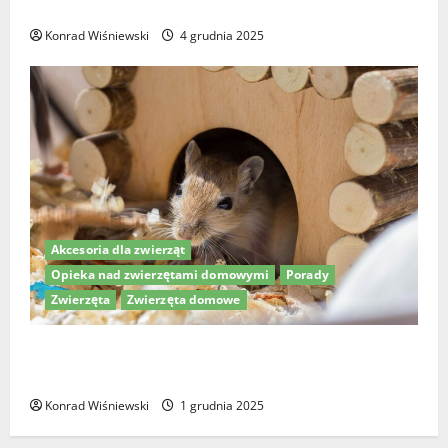
pastę do zębów dla psa?
Konrad Wiśniewski
4 grudnia 2025
Akcesoria dla zwierząt
Opieka nad zwierzętami domowymi
Porady
Zwierzęta
Zwierzęta domowe
Drewniane i kokosowe domki dla chomika – jak
stworzyć idealny dom dla twojego pupila?
Konrad Wiśniewski
1 grudnia 2025