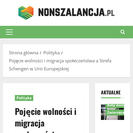
Przejdź
do
treści
Menu
główne
Strona główna
Polityka
Pojęcie wolności i migracja społeczeństwa a Strefa
Schengen w Unii Europejskiej
Akcesoria dla 
AKTUALNE
Komfort i bez
Polityka
Koty domowe
Pojęcie wolności i
Zwierzęta
migracja
Drzwiczki
dla kota w