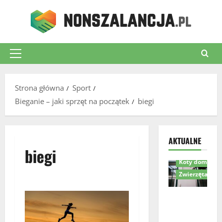
Przejdź
do
treści
Menu
główne
Strona główna
Sport
Bieganie – jaki sprzęt na początek
biegi
Akcesoria dla 
AKTUALNE
biegi
Komfort i bez
Koty domowe
Zwierzęta
Drzwiczki
dla kota w
drzwiach –