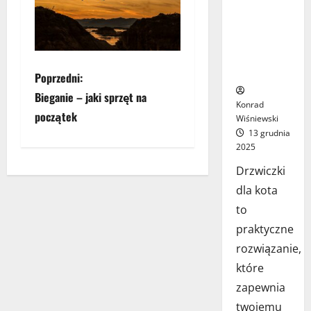
jak wybrać
najlepsze
rozwiązanie
dla Twojego
pupila?
Z
Poprzedni:
Bieganie – jaki sprzęt na
o
Konrad
początek
Wiśniewski
b
13 grudnia
2025
a
Drzwiczki
c
dla kota
to
z
praktyczne
w
rozwiązanie,
które
p
zapewnia
twojemu