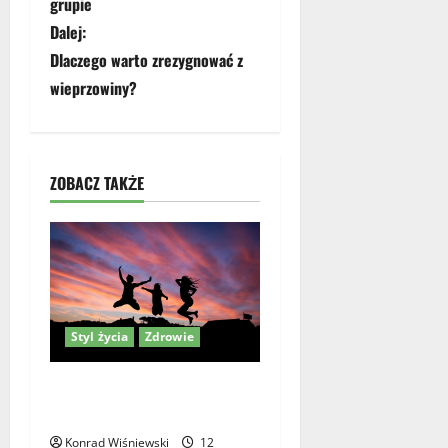
grupie
b
Dalej:
Dlaczego warto zrezygnować z
a
wieprzowiny?
c
z
ZOBACZ TAKŻE
w
p
i
s
Styl życia
Zdrowie
y
Czy bycie optymistą może
wyleczyć chorobę?
Konrad Wiśniewski
12