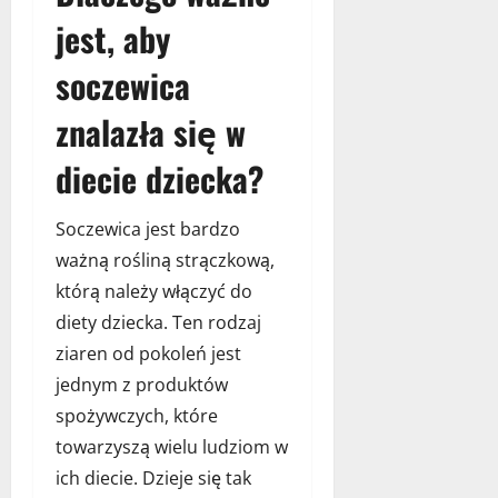
z
l
w
o
jest, aby
e
i
:
w
s
k
J
e
soczewica
n
a
a
d
e
:
znalazła się w
k
o
p
j
w
m
r
a
diecie dziecka?
y
k
o
k
b
i
j
w
r
d
e
y
Soczewica jest bardzo
a
l
k
b
ważną rośliną strączkową,
ć
a
t
r
n
którą należy włączyć do
c
y
a
a
h
i
diety dziecka. Ten rodzaj
ć
j
o
p
n
ziaren od pokoleń jest
l
m
o
a
jednym z produktów
e
i
m
j
p
k
spożywczych, które
y
l
s
a
s
e
towarzyszą wielu ludziom w
z
–
ł
p
ich diecie. Dzieje się tak
ą
j
y
s