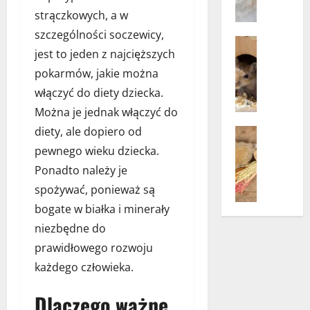
Zdrowie 
c
strączkowych, a w
H
h
i
szczególności soczewicy,
e
Akcesoria
g
m
jest to jeden z najcięższych
Opieka n
i
k
Porady
pokarmów, jakie można
e
Zwierzęt
o
włączyć do diety dziecka.
n
D
p
a
r
Można je jednak włączyć do
e
j
e
r
diety, ale dopiero od
Bez katego
a
w
t
K
pewnego wieku dziecka.
m
n
o
a
Ponadto należy je
y
i
w
r
u
a
spożywać, ponieważ są
y
m
s
n
m
a
bogate w białka i minerały
t
e
–
d
niezbędne do
n
i
n
l
e
prawidłowego rozwoju
k
o
a
j
o
w
każdego człowieka.
k
p
k
o
r
s
o
c
Dlaczego ważne
ó
ó
s