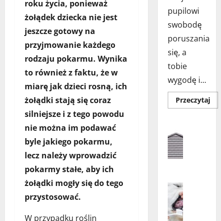
roku życia, ponieważ
pupilowi
żołądek dziecka nie jest
swobodę
jeszcze gotowy na
poruszania
przyjmowanie każdego
się, a
rodzaju pokarmu. Wynika
tobie
to również z faktu, że w
wygodę i...
miarę jak dzieci rosną, ich
żołądki stają się coraz
Do
Przeczytaj
się
silniejsze i z tego powodu
wię
o
Aranżacja
nie można im podawać
Drz
Aranżacja
dla
byle jakiego pokarmu,
ko
Architekt
w
Dom
lecz należy wprowadzić
drz
D
–
pokarmy stałe, aby ich
jak
o
wy
m
żołądki mogły się do tego
naj
Higiena 
roz
z
przystosować.
Porady dl
dla
Tw
d
Psy
pup
a
Zdrowie i
W przypadku roślin