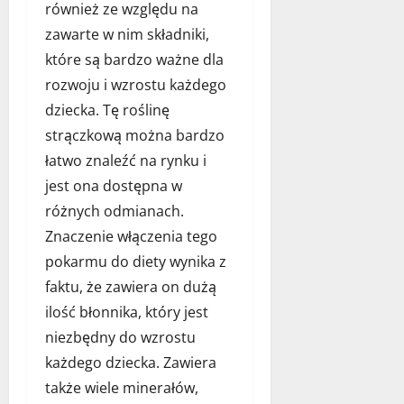
również ze względu na
p
a
n
z
a
k
zawarte w nim składniki,
a
y
s
s
a
p
które są bardzo ważne dla
t
t
r
o
rozwoju i wzrostu każdego
ę
w
a
k
d
dziecka. Tę roślinę
o
n
a
o
r
ż
strączkową można bardzo
r
z
z
a
m
łatwo znaleźć na rynku i
ę
y
c
d
jest ona dostępna w
b
ć
j
l
ó
i
różnych odmianach.
ę
a
w
d
s
Znaczenie włączenia tego
d
e
w
11
pokarmu do diety wynika z
l
a
o
grudnia
faktu, że zawiera on dużą
a
l
2025
j
p
n
ilość błonnika, który jest
e
s
y
g
niezbędny do wzrostu
a
d
o
każdego dziecka. Zawiera
?
o
p
także wiele minerałów,
m
u