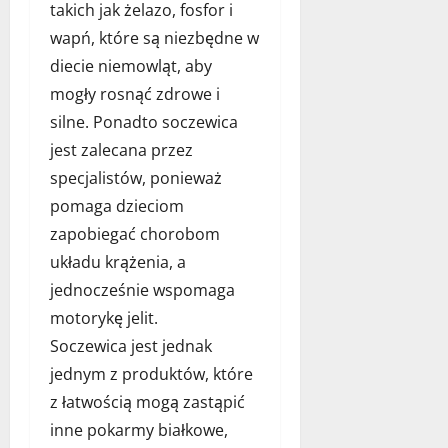
d
4
takich jak żelazo, fosfor i
p
l
grudnia
i
wapń, które są niezbędne w
a
2025
l
diecie niemowląt, aby
t
a
w
mogły rosnąć zdrowe i
?
o
silne. Ponadto soczewica
j
15
jest zalecana przez
e
listopada
specjalistów, ponieważ
g
2025
o
pomaga dzieciom
p
zapobiegać chorobom
u
układu krążenia, a
p
jednocześnie wspomaga
i
l
motorykę jelit.
a
Soczewica jest jednak
?
jednym z produktów, które
z łatwością mogą zastąpić
1
grudnia
inne pokarmy białkowe,
2025