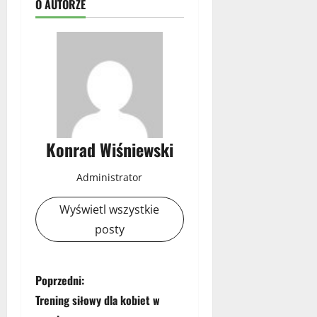
O AUTORZE
Konrad Wiśniewski
Administrator
Wyświetl wszystkie
posty
Z
Poprzedni:
Trening siłowy dla kobiet w
o