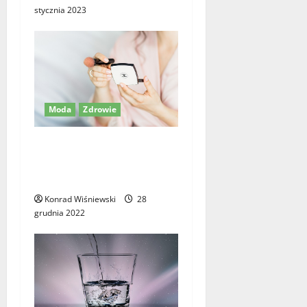
stycznia 2023
Moda
Zdrowie
Objawy i zapobieganie
alergii na produkty
kosmetyczne
Konrad Wiśniewski
28
grudnia 2022