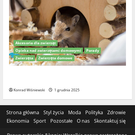
Akcesoria dla zwierząt
Opieka nad zwierzętami domowymi
Porady
Zwierzęta
Zwierzęta domowe
Drewniane i kokosowe domki dla chomika – jak
stworzyć idealny dom dla twojego pupila?
Konrad Wiśniewski
1 grudnia 2025
Strona główna
Styl życia
Moda
Polityka
Zdrowie
Ekonomia
Sport
Pozostałe
O nas
Skontaktuj się