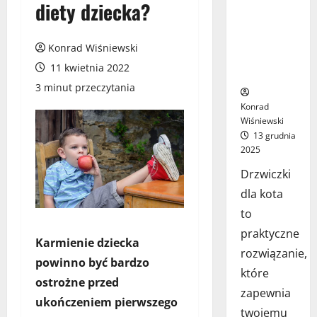
diety dziecka?
jak wybrać
najlepsze
rozwiązanie
Konrad Wiśniewski
dla Twojego
11 kwietnia 2022
pupila?
3 minut przeczytania
Konrad
Wiśniewski
13 grudnia
2025
Drzwiczki
dla kota
to
praktyczne
Karmienie dziecka
rozwiązanie,
powinno być bardzo
które
ostrożne przed
zapewnia
ukończeniem pierwszego
twojemu