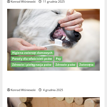
Konrad Wiśniewski
11 grudnia 2025
Higiena zwierząt domowych
Porady dla właścicieli psów
Psy
Zdrowie i pielęgnacja psów
Zdrowie psów
Zwierzęta
Higiena jamy ustnej psów: Jak wybrać najlepszą
pastę do zębów dla psa?
Konrad Wiśniewski
4 grudnia 2025