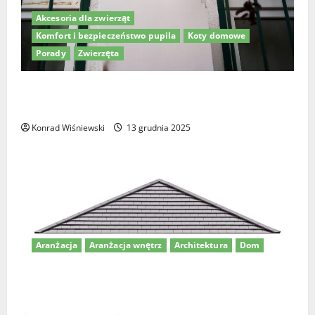
Akcesoria dla zwierząt
Komfort i bezpieczeństwo pupila
Koty domowe
Porady
Zwierzęta
Drzwiczki dla kota w drzwiach – jak wybrać
najlepsze rozwiązanie dla Twojego pupila?
Konrad Wiśniewski
13 grudnia 2025
Aranżacja
Aranżacja wnętrz
Architektura
Dom
Dom z dachem kopertowym – nowoczesne projekty i
pomysły na aranżację