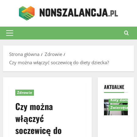
Przejdź
do
treści
Menu
główne
Strona główna
Zdrowie
Czy można włączyć soczewicę do diety dziecka?
Akcesoria dla 
AKTUALNE
Komfort i bez
Zdrowie
Koty domowe
Czy można
Zwierzęta
włączyć
Drzwiczki
soczewicę do
dla kota w
drzwiach –