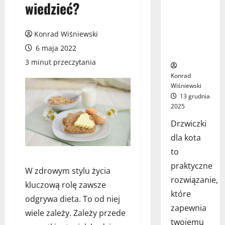
wiedzieć?
jak wybrać
najlepsze
rozwiązanie
Konrad Wiśniewski
dla Twojego
6 maja 2022
pupila?
3 minut przeczytania
Konrad
Wiśniewski
13 grudnia
2025
Drzwiczki
dla kota
to
praktyczne
W zdrowym stylu życia
rozwiązanie,
kluczową rolę zawsze
które
odgrywa dieta. To od niej
zapewnia
wiele zależy. Zależy przede
twojemu