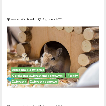
Higiena jamy ustnej psów: Jak wybrać najlepszą
pastę do zębów dla psa?
Konrad Wiśniewski
4 grudnia 2025
Akcesoria dla zwierząt
Opieka nad zwierzętami domowymi
Porady
Zwierzęta
Zwierzęta domowe
Drewniane i kokosowe domki dla chomika – jak
stworzyć idealny dom dla twojego pupila?