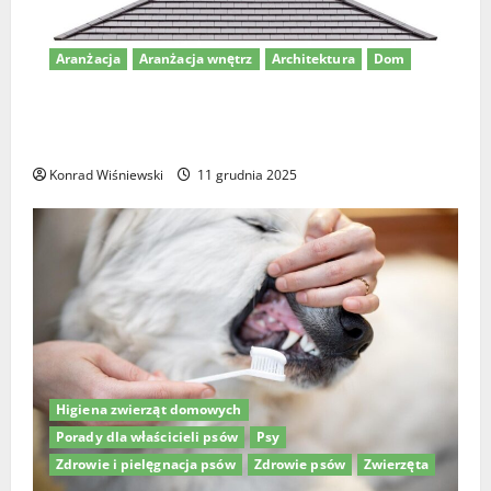
Aranżacja
Aranżacja wnętrz
Architektura
Dom
Dom z dachem kopertowym – nowoczesne projekty i
pomysły na aranżację
Konrad Wiśniewski
11 grudnia 2025
Higiena zwierząt domowych
Porady dla właścicieli psów
Psy
Zdrowie i pielęgnacja psów
Zdrowie psów
Zwierzęta