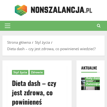
Przejdź
do
treści
Menu
główne
Strona główna
Styl życia
Dieta dash – czy jest zdrowa, co powinieneś wiedzieć?
Akcesoria dla 
AKTUALNE
Komfort i bez
Styl życia
Zdrowie
Koty domowe
Dieta dash – czy
Zwierzęta
jest zdrowa, co
Drzwiczki
powinieneś
dla kota w
drzwiach –