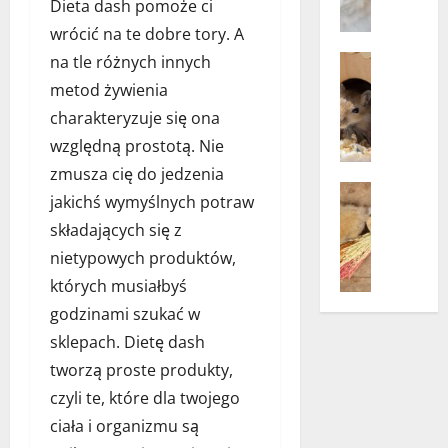
Dieta dash pomoże ci
Zdrowie 
c
H
h
wrócić na te dobre tory. A
i
e
na tle różnych innych
Akcesoria
g
m
Opieka n
metod żywienia
i
k
Porady
e
charakteryzuje się ona
Zwierzęt
o
n
D
p
względną prostotą. Nie
a
r
e
zmusza cię do jedzenia
j
e
r
Bez katego
jakichś wymyślnych potraw
a
w
t
K
m
n
składających się z
o
a
y
i
w
r
nietypowych produktów,
u
a
y
m
których musiałbyś
s
n
m
a
t
godzinami szukać w
e
–
d
n
i
n
sklepach. Dietę dash
l
e
k
o
a
tworzą proste produkty,
j
o
w
k
czyli te, które dla twojego
p
k
o
r
s
o
ciała i organizmu są
c
ó
ó
s