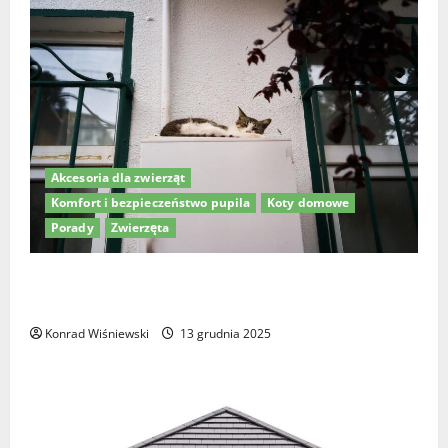
Akcesoria dla zwierząt
Komfort i bezpieczeństwo pupila
Koty domowe
Porady
Zwierzęta
Drzwiczki dla kota w drzwiach – jak wybrać
najlepsze rozwiązanie dla Twojego pupila?
Konrad Wiśniewski
13 grudnia 2025