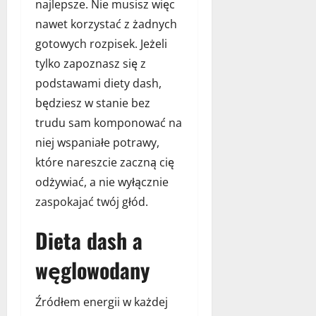
z
l
najlepsze. Nie musisz więc
w
o
e
i
nawet korzystać z żadnych
:
w
s
k
gotowych rozpisek. Jeżeli
J
e
n
a
a
d
tylko zapoznasz się z
e
:
k
o
p
j
podstawami diety dash,
w
m
r
a
będziesz w stanie bez
y
k
o
k
b
trudu sam komponować na
i
j
w
r
d
e
niej wspaniałe potrawy,
y
a
l
k
b
które nareszcie zaczną cię
ć
a
t
r
odżywiać, a nie wyłącznie
n
c
y
a
a
h
zaspokajać twój głód.
i
ć
j
o
p
n
l
m
Dieta dash a
o
a
e
i
m
j
węglowodany
p
k
y
l
s
a
s
e
z
–
ł
p
Źródłem energii w każdej
ą
j
y
s