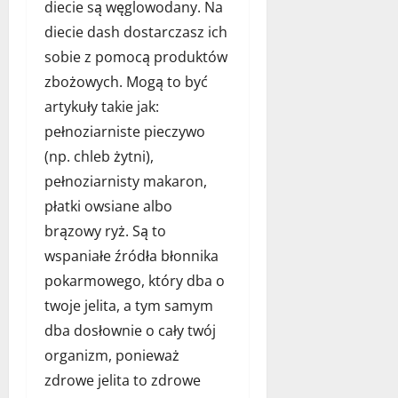
diecie są węglowodany. Na
p
a
n
z
a
k
diecie dash dostarczasz ich
a
y
s
s
a
p
sobie z pomocą produktów
t
t
r
o
zbożowych. Mogą to być
ę
w
a
k
artykuły takie jak:
d
o
n
a
o
r
pełnoziarniste pieczywo
ż
r
z
z
a
m
(np. chleb żytni),
ę
y
c
d
pełnoziarnisty makaron,
b
ć
j
l
ó
płatki owsiane albo
i
ę
a
w
d
brązowy ryż. Są to
s
d
e
w
11
wspaniałe źródła błonnika
l
a
o
grudnia
pokarmowego, który dba o
a
l
2025
j
p
n
twoje jelita, a tym samym
e
s
y
g
dba dosłownie o cały twój
a
d
o
organizm, ponieważ
?
o
p
zdrowe jelita to zdrowe
m
u