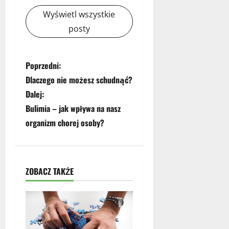
Wyświetl wszystkie
posty
Z
Poprzedni:
Dlaczego nie możesz schudnąć?
o
Dalej:
b
Bulimia – jak wpływa na nasz
organizm chorej osoby?
a
c
z
ZOBACZ TAKŻE
w
p