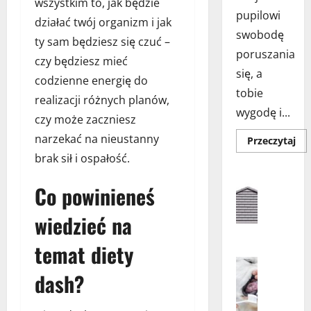
wszystkim to, jak będzie
pupilowi
działać twój organizm i jak
swobodę
ty sam będziesz się czuć –
poruszania
czy będziesz mieć
się, a
codzienne energię do
tobie
realizacji różnych planów,
wygodę i...
czy może zaczniesz
narzekać na nieustanny
Do
Przeczytaj
się
brak sił i ospałość.
wię
o
Aranżacja
Drz
Aranżacja
Co powinieneś
dla
ko
Architekt
w
Dom
wiedzieć na
drz
D
–
jak
o
temat diety
wy
m
naj
Higiena 
roz
z
dash?
Porady dl
dla
Tw
d
Psy
pup
a
Zdrowie i