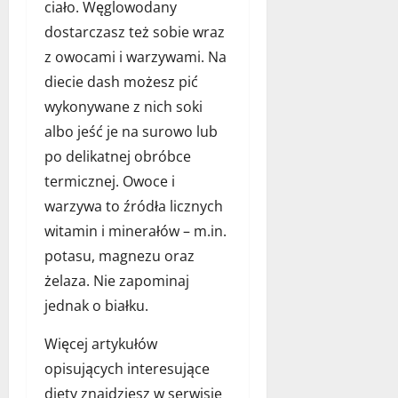
d
ciało. Węglowodany
4
p
l
grudnia
i
dostarczasz też sobie wraz
a
2025
l
z owocami i warzywami. Na
t
a
diecie dash możesz pić
w
?
o
wykonywane z nich soki
j
albo jeść je na surowo lub
15
e
listopada
po delikatnej obróbce
g
2025
o
termicznej. Owoce i
p
warzywa to źródła licznych
u
witamin i minerałów – m.in.
p
potasu, magnezu oraz
i
l
żelaza. Nie zapominaj
a
jednak o białku.
?
Więcej artykułów
1
opisujących interesujące
grudnia
diety znajdziesz w serwisie
2025